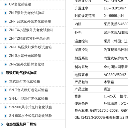
湿度波动度
+2、-3%R.H
UV老化试验箱
升温速率
1.0～3.0℃/min
ZN-P紫外光老化试验箱
时间设定范围
0～9999小时
ZN-T台式紫外光老化试验箱
内胆
采用优质SUS3
ZN-TX小型紫外光老化试验箱
外壳
采用优质A3钢
ZN-TZ转鼓式紫外光老化箱
温度控制
采用（韩国）进
ZN-C高压汞灯紫外线试验箱
湿度控制
为直观显示控制
ZN-S水紫外光试验箱
加湿系统
内置式锅炉蒸气
ZN-Z紫外光照射老化箱
制冷系统
全封闭法国泰康
氙弧灯耐气候试验箱
电源要求
AC380V/50HZ
立式氙灯老化试验箱
产品包装
木装箱
产品运输
货运
SN-T台式氙灯老化试验箱
货期
15-25天，预
SN-L小型氙灯老化试验箱
使用条件
环境温度：5℃～
SN-500风冷式氙灯老化试验
符合标准: GB/T5170.5-2008、GB/T
箱
SN-900水冷式氙灯老化试验
GB/T2423.3-2006等相关标
箱
电热恒温鼓风干燥箱