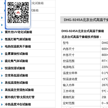
QL-500动态臭氧老化试验箱
QL-0*型臭氧老化试验箱
北京中科环试仪器有限公司
低温恒温试验箱
DHG-9245A北京台式高温干
高低温检测试验箱
DHG-9245A北京台式高温干燥箱
紫外光UV老化试验箱
北京台式高温干燥箱技术指标：
氙弧灯耐气候试验箱
型号
DHG
电热恒温鼓风干燥箱
内形尺寸
600
盐雾腐蚀性试验箱
外形尺寸
800
硫化氢气体试验箱
控温范围
RT+
电源电压
220
恒温恒湿试验箱
温度分辩率
0.1
交变高低温试验箱
恒温波动度
±1℃
高低温湿热试验箱
输入功率
287
高低温交变湿热试验箱
工作环境
5℃
紫外线灯管/太阳光灯管
载物托架
2块
定时范围
0～9
冷热温度冲击试验箱