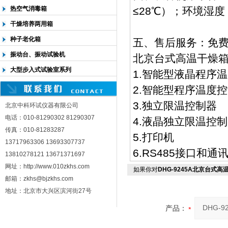
热空气消毒箱
≤28℃）；环境湿度
干燥培养两用箱
种子老化箱
五、售后服务：免
振动台、振动试验机
北京台式高温干燥
大型步入式试验室系列
1.智能型液晶程序
2.智能型程序温度
3.独立限温控制器
北京中科环试仪器有限公司
电话：010-81290302 81290307
4.液晶独立限温控
传真：010-81283287
5.打印机
13717963306 13693307737
6.RS485接口和通
13810278121 13671371697
网址：http://www.010zkhs.com
如果你对
DHG-9245A北京台式高
邮箱：zkhs@bjzkhs.com
地址：北京市大兴区滨河街27号
产品：