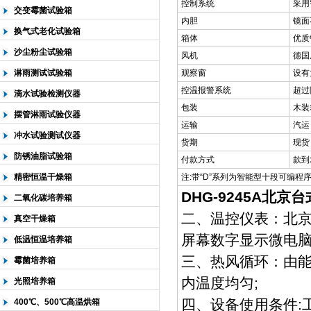
控制系统
采用
交变霉菌试验箱
内胆
镜面
换气式老化试验箱
箱体
优质
沙尘粉尘试验箱
风机
德国
淋雨测试试验箱
观察窗
设有
控温报警系统
超过
滴水试验检测仪器
包装
木装
摆管淋雨试验仪器
运输
汽运
冲水试验测试仪器
货期
现货
防锈油脂试验箱
付款方式
款到
精密恒温干燥箱
注:带“D”系列为智能型十段可编程
DHG-9245A北京
二氧化碳培养箱
二、温控仪表：北
真空干燥箱
屏幕数字显示微电
低温恒温培养箱
三、热风循环：由
霉菌培养箱
内温度均匀;
光照培养箱
四、设备使用条件:
400℃、500℃高温烘箱