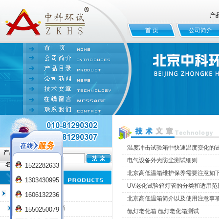
产
首 页
公司简介
温度冲击试验箱中快速温度变化的
产品
电气设备外壳防尘测试细则
名:
1522282633
北京高低温箱维护保养需要注意如
1303430995
UV老化试验箱灯管的分类和适用范
臭氧老化试验箱
1606132236
北京高低温箱简介以及使用注意事
QL-100臭氧老化箱
1550250079
氙灯老化箱 氙灯老化箱测试