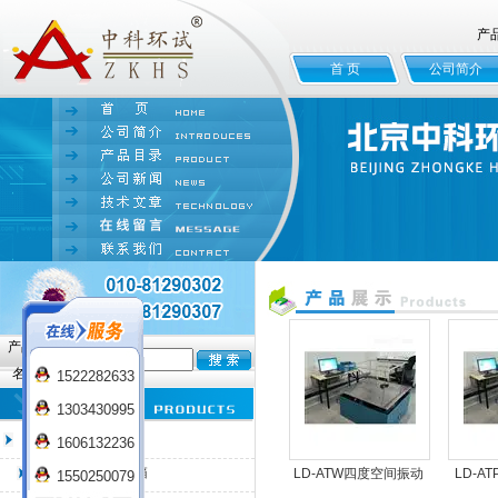
产
首 页
公司简介
产品
名:
1522282633
1303430995
臭氧老化试验箱
1606132236
QL-100臭氧老化箱
LD-ATW四度空间振动
LD-A
1550250079