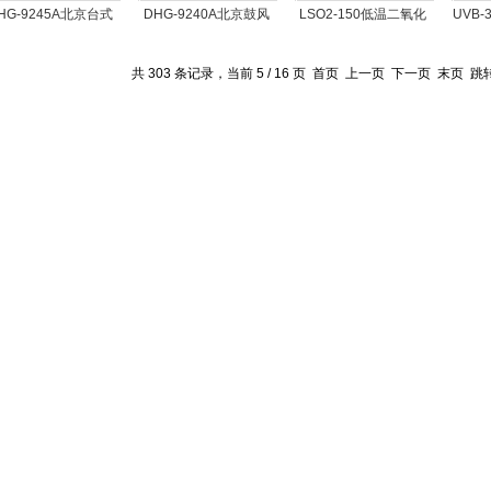
HG-9245A北京台式
DHG-9240A北京鼓风
LSO2-150低温二氧化
UVB
高温干燥箱
烘箱
硫试验箱
共 303 条记录，当前 5 / 16 页
首页
上一页
下一页
末页
跳