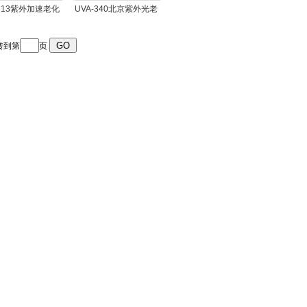
-313紫外加速老化
UVA-340北京紫外光老
灯管厂家
化灯管
转到第
页