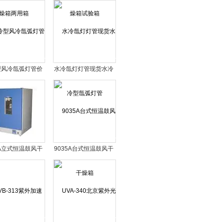
两用箱
试验箱
型风冷氙弧灯管价
水冷氙灯灯管现货水冷
格
型氙弧灯管
0A立式恒温鼓风干
9035A台式恒温鼓风干
燥箱
燥箱