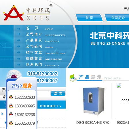
产
首 页
公司简介
产品
名:
1522282633
1303430995
臭氧老化试验箱
1606132236
QL-100臭氧老化箱
DGG-9030A小型立式
9023
1550250079