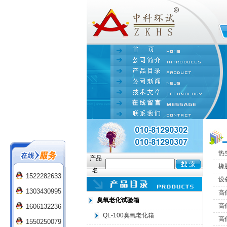
热
产品
橡
名:
1522282633
设
1303430995
高
臭氧老化试验箱
高
1606132236
QL-100臭氧老化箱
高
1550250079